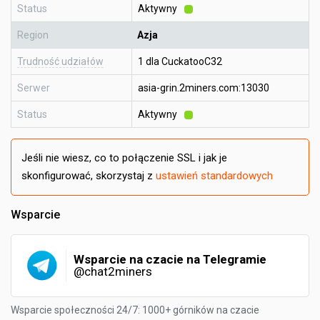
Status
Aktywny
Region
Azja
Trudność udziałów
1 dla CuckatooC32
Serwer
asia-grin.2miners.com:13030
Status
Aktywny
Jeśli nie wiesz, co to połączenie SSL i jak je
skonfigurować, skorzystaj z
ustawień standardowych
Wsparcie
Wsparcie na czacie na Telegramie
@chat2miners
Wsparcie społeczności 24/7: 1000+ górników na czacie