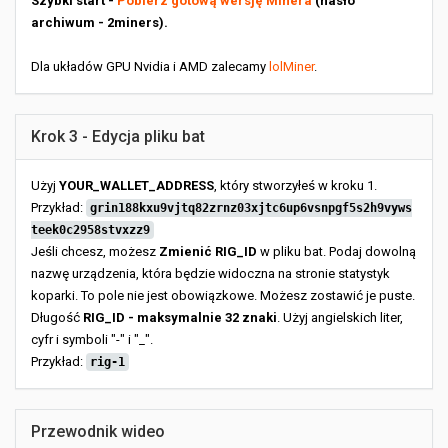
Szybki start -
Pobierz gotową wersję Minera
(hasło
archiwum - 2miners).
Dla układów GPU Nvidia i AMD zalecamy
lolMiner
.
Krok 3 - Edycja pliku bat
Użyj
YOUR_WALLET_ADDRESS
, który stworzyłeś w kroku 1.
Przykład:
grin188kxu9vjtq82zrnz03xjtc6up6vsnpgf5s2h9vyws
teek0c2958stvxzz9
Jeśli chcesz, możesz
Zmienić RIG_ID
w pliku bat. Podaj dowolną
nazwę urządzenia, która będzie widoczna na stronie statystyk
koparki. To pole nie jest obowiązkowe. Możesz zostawić je puste.
Długość
RIG_ID - maksymalnie 32 znaki
. Użyj angielskich liter,
cyfr i symboli "-" i "_".
Przykład:
rig-1
Przewodnik wideo