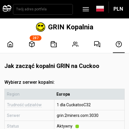
PLN
GRIN Kopalnia
287
Jak zacząć kopalni GRIN na Cuckoo
Wybierz serwer kopalni:
Region
Europa
Trudność udziałów
1 dla CuckatooC32
Serwer
grin.2miners.com:3030
Status
Aktywny