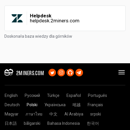
Helpdesk
helpdesk.2miners.com
Doskonała baza wiedzy dla górników
2MINERS.COM
English
Русский
Türkçe
Español
Português
Deutsch
Polski
Українська
㗂越
Français
Magyar
ภาษาไทย
中文
Al Arabiya
srpski
日本語
bãlgarski
Bahasa Indonesia
한국어