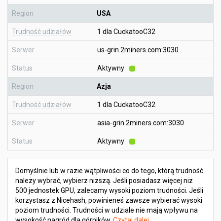
Region
USA
Trudność udziałów
1 dla CuckatooC32
Serwer
us-grin.2miners.com:3030
Status
Aktywny
Region
Azja
Trudność udziałów
1 dla CuckatooC32
Serwer
asia-grin.2miners.com:3030
Status
Aktywny
Domyślnie lub w razie wątpliwości co do tego, którą trudność
należy wybrać, wybierz niższą. Jeśli posiadasz więcej niż
500 jednostek GPU, zalecamy wysoki poziom trudności. Jeśli
korzystasz z Nicehash, powinieneś zawsze wybierać wysoki
poziom trudności. Trudności w udziale nie mają wpływu na
wysokość nagród dla górników.
Czytaj dalej
.