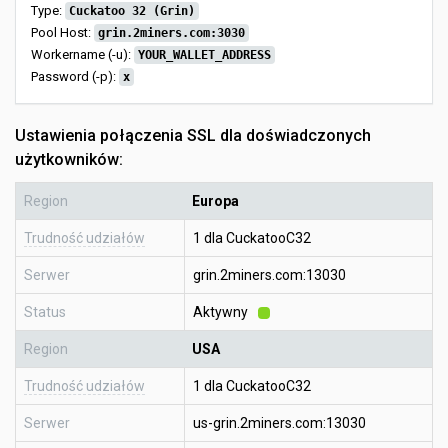
Type:
Cuckatoo 32 (Grin)
Pool Host:
grin.2miners.com:3030
Workername (-u):
YOUR_WALLET_ADDRESS
Password (-p):
x
Ustawienia połączenia SSL dla doświadczonych
użytkowników:
Region
Europa
Trudność udziałów
1 dla CuckatooC32
Serwer
grin.2miners.com:13030
Status
Aktywny
Region
USA
Trudność udziałów
1 dla CuckatooC32
Serwer
us-grin.2miners.com:13030