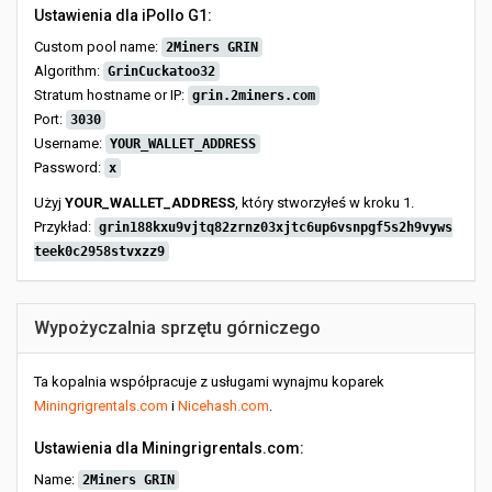
Ustawienia dla iPollo G1:
Custom pool name:
2Miners GRIN
Algorithm:
GrinCuckatoo32
Stratum hostname or IP:
grin.2miners.com
Port:
3030
Username:
YOUR_WALLET_ADDRESS
Password:
x
Użyj
YOUR_WALLET_ADDRESS
, który stworzyłeś w kroku 1.
Przykład:
grin188kxu9vjtq82zrnz03xjtc6up6vsnpgf5s2h9vyws
teek0c2958stvxzz9
Wypożyczalnia sprzętu górniczego
Ta kopalnia współpracuje z usługami wynajmu koparek
Miningrigrentals.com
i
Nicehash.com
.
Ustawienia dla Miningrigrentals.com:
Name:
2Miners GRIN