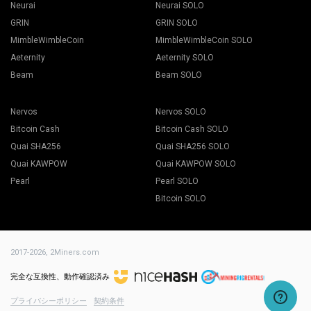
Neurai
Neurai SOLO
GRIN
GRIN SOLO
MimbleWimbleCoin
MimbleWimbleCoin SOLO
Aeternity
Aeternity SOLO
Beam
Beam SOLO
Nervos
Nervos SOLO
Bitcoin Cash
Bitcoin Cash SOLO
Quai SHA256
Quai SHA256 SOLO
Quai KAWPOW
Quai KAWPOW SOLO
Pearl
Pearl SOLO
Bitcoin SOLO
2017-2026,
2Miners.com
完全な互換性、動作確認済み
プライバシーポリシー
契約条件