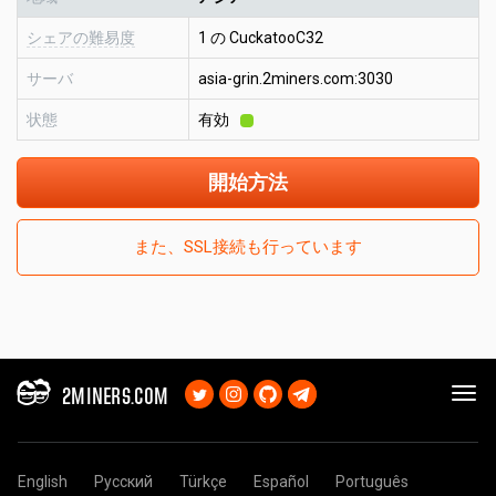
シェアの難易度
1 の CuckatooC32
サーバ
asia-grin.2miners.com:3030
状態
有効
開始方法
また、SSL接続も行っています
2MINERS.COM
English
Русский
Türkçe
Español
Português