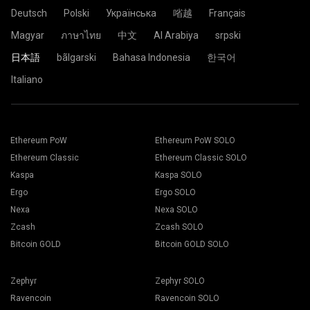
Deutsch
Polski
Українська
㗂越
Français
Magyar
ภาษาไทย
中文
Al Arabiya
srpski
日本語
bãlgarski
Bahasa Indonesia
한국어
Italiano
Ethereum PoW
Ethereum PoW SOLO
Ethereum Classic
Ethereum Classic SOLO
Kaspa
Kaspa SOLO
Ergo
Ergo SOLO
Nexa
Nexa SOLO
Zcash
Zcash SOLO
Bitcoin GOLD
Bitcoin GOLD SOLO
Zephyr
Zephyr SOLO
Ravencoin
Ravencoin SOLO